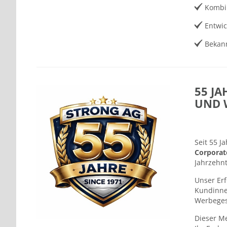
Kombi
Entwic
Bekan
55 J
UND 
Seit 55 J
Corporat
Jahrzehnt
Unser Erf
Kundinnen
Werbegesc
Dieser Me