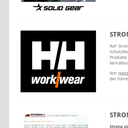
STRO
Auf Grun
Schutzkle
Produkte
Verhältni
Von
Hand
der führe
STRO
Strong z