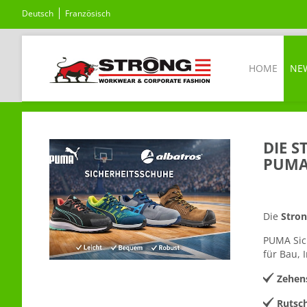
Deutsch
Französisch
HOME
NE
DIE 
PUMA
Die
Stro
PUMA Sic
für Bau, 
Zehen
Rutsch