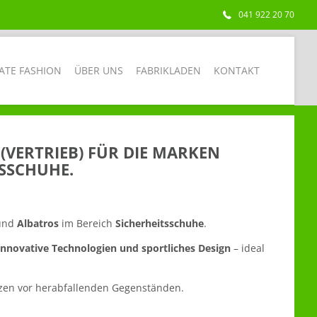
041 922 20 70
ATE FASHION
ÜBER UNS
FABRIKLADEN
KONTAKT
(VERTRIEB) FÜR DIE MARKEN
SSCHUHE.
und
Albatros
im Bereich
Sicherheitsschuhe
.
innovative Technologien und sportliches Design
– ideal
zen vor herabfallenden Gegenständen.