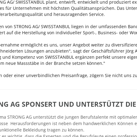
G AG/ SWISSTANBUL plant, entwirft, entwickelt und produziert ex
res für Unternehmen mit höchsten Qualitätsansprüchen. Das Unter
Verarbeitungsqualität und herausragenden Service.
ken von STRONG AG/ SWISSTANBUL liegen in der umfassenden Bandb
iert auf die Herstellung von individueller Sport-, Business- oder 
ernahme ermöglicht es uns, unser Angebot weiter zu diversifizie
hneiderten Lösungen anzubieten", sagt der Geschäftsführer Jörg 
g und Kompetenz von SWISSTANBUL ergänzen perfekt unsere eigenen
m neue Massstäbe in der Branche setzen können."
n oder einer unverbindlichen Preisanfrage, zögern Sie nicht uns zu
NG AG SPONSERT UND UNTERSTÜTZT DIE 
rma STRONG AG unterstützt die jungen Berufstalente mit optimale
osse Herausforderungen ist neben dem handwerklichen Können ein
nktionelle Bekleidung tragen zu können.
t es wichtig, dass die Experten und die Berufsleute einen professio