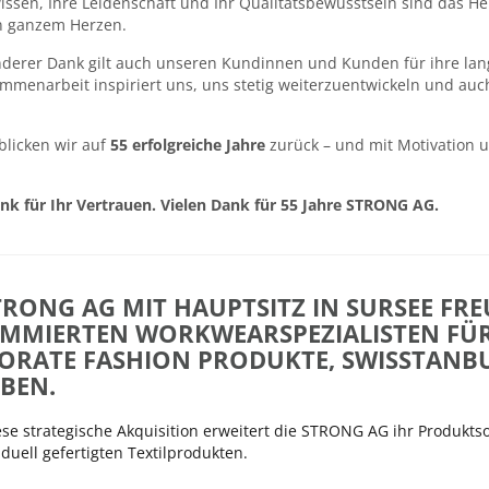
issen, Ihre Leidenschaft und Ihr Qualitätsbewusstsein sind das 
n ganzem Herzen.
nderer Dank gilt auch unseren Kundinnen und Kunden für ihre lan
mmenarbeit inspiriert uns, uns stetig weiterzuentwickeln und auc
 blicken wir auf
55 erfolgreiche Jahre
zurück – und mit Motivation u
nk für Ihr Vertrauen. Vielen Dank für 55 Jahre STRONG AG.
TRONG AG MIT HAUPTSITZ IN SURSEE FRE
MMIERTEN WORKWEARSPEZIALISTEN FÜR 
ORATE FASHION PRODUKTE, SWISSTANBU
BEN.
se strategische Akquisition erweitert die STRONG AG ihr Produktsor
iduell gefertigten Textilprodukten.