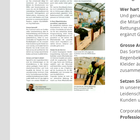
Wer hart
Und genau
die Mita
Rettungs
ergänzt 
Grosse A
Das Sort
Regenbekl
Kleider ä
zusammen
Setzen Si
In unser
Leidensch
Kunden u
Corporate
Professi