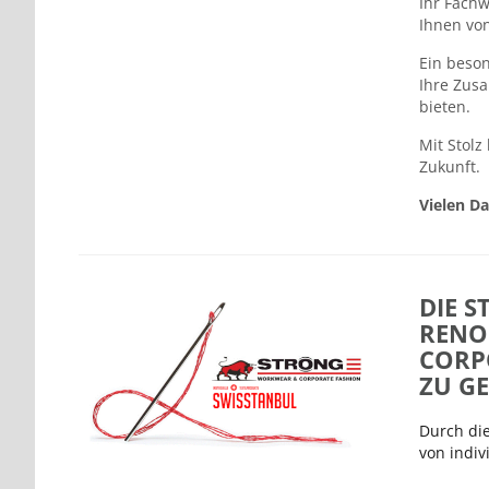
Ihr Fachw
Ihnen vo
Ein beso
Ihre Zusa
bieten.
Mit Stolz
Zukunft.
Vielen Da
DIE S
RENO
CORP
ZU GE
Durch die
von indiv