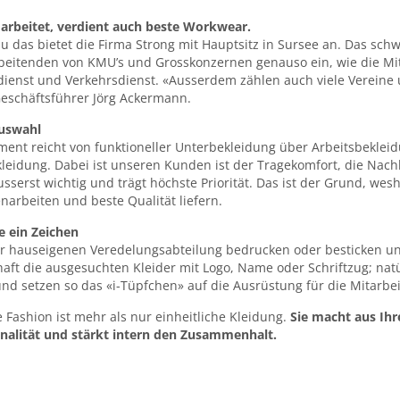
 arbeitet, verdient auch beste Workwear.
 das bietet die Firma Strong mit Hauptsitz in Sursee an. Das sc
rbeitenden von KMU’s und Grosskonzernen genauso ein, wie die Mi
dienst und Verkehrsdienst. «Ausserdem zählen auch viele Vereine
Geschäftsführer Jörg Ackermann.
uswahl
iment reicht von funktioneller Unterbekleidung über Arbeitsbekl
eidung. Dabei ist unseren Kunden ist der Tragekomfort, die Nachh
usserst wichtig und trägt höchste Priorität. Das ist der Grund, wesh
arbeiten und beste Qualität liefern.
e ein Zeichen
er hauseigenen Veredelungsabteilung bedrucken oder besticken un
aft die ausgesuchten Kleider mit Logo, Name oder Schriftzug; na
nd setzen so das «i-Tüpfchen» auf die Ausrüstung für die Mitarb
 Fashion ist mehr als nur einheitliche Kleidung.
Sie macht aus Ihr
onalität und stärkt intern den Zusammenhalt.