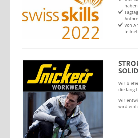
haben
Tagtäg
Anford
Von A 
teilne
STRO
SOLI
Wir biete
die lang 
Wir entw
wird einf