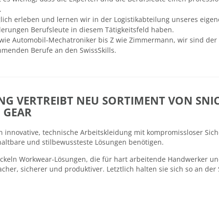
.
lich erleben und lernen wir in der Logistikabteilung unseres ei
erungen Berufsleute in diesem Tätigkeitsfeld haben.
wie Automobil-Mechatroniker bis Z wie Zimmermann, wir sind der B
hmenden Berufe an den SwissSkills.
NG VERTREIBT NEU SORTIMENT VON SNI
D GEAR
n innovative, technische Arbeitskleidung mit kompromissloser Si
haltbare und stilbewussteste Lösungen benötigen.
ickeln Workwear-Lösungen, die für hart arbeitende Handwerker u
acher, sicherer und produktiver. Letztlich halten sie sich so an der 