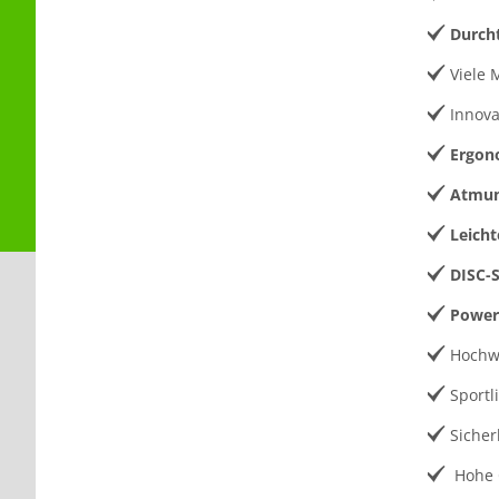
Durcht
Viele 
Innova
Ergon
Atmun
Leich
DISC-S
Power
Hochw
Sportl
Sicher
Hohe 