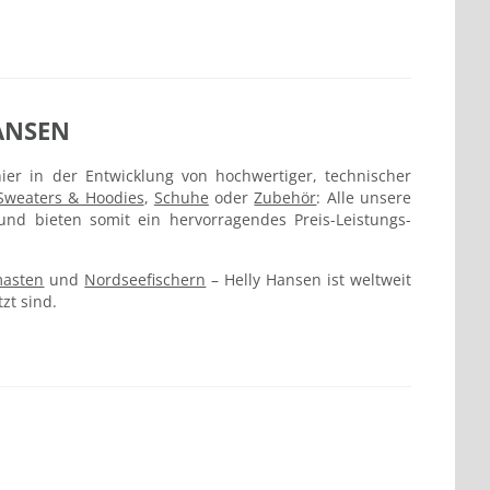
ANSEN
er in der Entwicklung von hochwertiger, technischer
Sweaters & Hoodies
,
Schuhe
oder
Zubehör
: Alle unsere
nd bieten somit ein hervorragendes Preis-Leistungs-
masten
und
Nordseefischern
– Helly Hansen ist weltweit
zt sind.