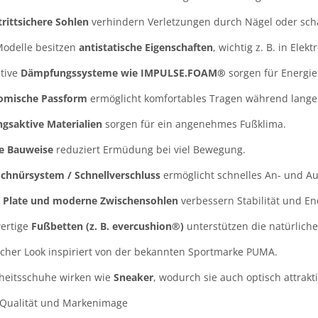
rittsichere Sohlen
verhindern Verletzungen durch Nägel oder sch
Modelle besitzen
antistatische Eigenschaften
, wichtig z. B. in Ele
tive
Dämpfungssysteme wie IMPULSE.FOAM®
sorgen für Energi
omische Passform
ermöglicht komfortables Tragen während langer
gsaktive Materialien
sorgen für ein angenehmes Fußklima.
te Bauweise
reduziert Ermüdung bei viel Bewegung.
chnürsystem / Schnellverschluss
ermöglicht schnelles An- und A
 Plate und moderne Zwischensohlen
verbessern Stabilität und E
ertige
Fußbetten (z. B. evercushion®)
unterstützen die natürlich
icher Look inspiriert von der bekannten Sportmarke PUMA.
heitsschuhe wirken wie
Sneaker
, wodurch sie auch optisch attrakti
Qualität und Markenimage