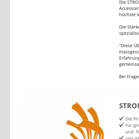
Die STRON
Accessoi
höchste 
Die Stär
spezialis
"Diese Üb
massgesc
Erfahrun
gemeinsa
Bei Frage
STRO
Die Fi
Für gr
und fu
Uns is